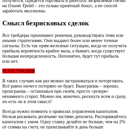
получится. Придётся торговать и работать.
Безрисковая сделка
на Олимп Трейд
– это только приятный бонус, а не способ
заработать миллионы.
Смысл безрисковых сделок
Все трейдеры принимают решения, руководствуясь теми или
иными стратегиями. Они выдают более или менее точные
сигналы. Есть так прям железные ситуации, когда не получить
прибыль вероятность крайне мала, а бывает, когда существует
большая неопределенность. Непонятно, будет тут прибыль
или нет.
РЕГЕСТРАЦИЯ
В таких случаях как раз можно застраховаться и поторговать.
Всё равно ничего потеряно не будет. Выиграешь – хорошо,
проиграешь – останешься при своём, просто «резерв»
ненамного сгорит. Можно им, конечно, рискнуть всем и сразу,
но есть ли в этом смысл?
Всегда нужно помнить о правилах управления капиталом.
Нельзя рисковать десятыми частями депозита. Распоряжайтесь
капиталом с умом. Одну ставку делайте не больше, чем на 2%
от суммы на счету, не проигрывайте в день больше