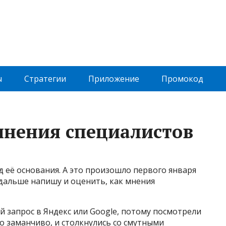
ы
Cтратегии
Приложение
Промокод
мнения специалистов
д её основания. А это произошло первого января
 дальше напишу и оценить, как мнения
й запрос в Яндекс или Google, потому посмотрели
о заманчиво, и столкнулись со смутными