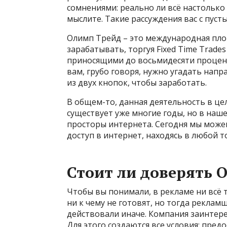
сомнениями: реально ли всё настолько
мыслите. Такие рассуждения вас с пуст
Олимп Трейд – это международная пло
зарабатывать, торгуя Fixed Time Trad
приносящими до восьмидесяти проценто
вам, грубо говоря, нужно угадать нап
из двух кнопок, чтобы заработать.
В общем-то, данная деятельность в це
существует уже многие годы, но в на
просторы интернета. Сегодня мы може
доступ в интернет, находясь в любой т
Стоит ли доверять 
Чтобы вы понимали, в рекламе ни всё т
ни к чему не готовят, но тогда реклам
действовали иначе. Компания заинтере
Для этого создаются все условия: пре