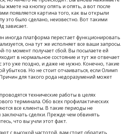
Вы жмете на кнопку опять и опять, а вот после
вами появляется картина того, как вы открыли
пу это было сделано, неизвестно. Вот такими
д зависает.
чин иногда платформа перестает функционировать
лизуется, она тут же исполняет все ваши запросы.
ой-то момент получает сбой. Вы посылаете ей
иходит в нормальное состояние и тут же отвечает
 это уже поздно, и даже не нужно. Конечно, такие
й убытков. Но не стоит отчаиваться, если Олимп
 Причин для такого рода недоразумений может
проводятся технические работы в целях
вого терминала. Обо всех профилактических
ются все клиенты. В такие периоды не
 заключать сделки. Прежде чем обвинять
есь, что вы учли этот факт.
ют с высокой частотой, вам стоит обратить