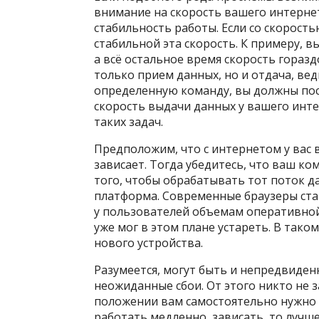
внимание на скорость вашего интернет
стабильность работы. Если со скорость
стабильной эта скорость. К примеру, в
а всё остальное время скорость горазд
только прием данных, но и отдача, вед
определенную команду, вы должны по
скорость выдачи данных у вашего инт
таких задач.
Предположим, что с интернетом у вас
зависает. Тогда убедитесь, что ваш 
того, чтобы обрабатывать тот поток д
платформа. Современные браузеры ста
у пользователей объемам оперативной
уже мог в этом плане устареть. В тако
нового устройства.
Разумеется, могут быть и непредвиден
неожиданные сбои. От этого никто не за
положении вам самостоятельно нужно 
работать медленно, зависать, то лучш