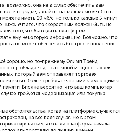
а, возможно, она не в силах обеспечить вам
ю всё в порядке, узнайте, насколько может быть
ы можете иметь 20 мб/с, но только каждые 5 минут,
о ниже. Учтите, что скоростным должен быть не
ь для того, чтобы отдать платформе
слать ему некоторую информацию. Возможно, что
ернета не может обеспечить быстрое выполнение
 всё хорошо, но по-прежнему Олимп Трейд
компьютер обладает достаточной мощностью для
анных, который вам отправляет торговая
новятся все более требовательными к имеющимся
 памяти. Вполне вероятно, что ваш компьютер
м случае требуется модернизация или покупка
ные обстоятельства, когда на платформе случаются
страхован, на все воля случая. Но в этом
сориентироваться, что если платформа начала
е отложить торговлю до лучших времен.